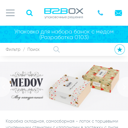
Упаковка для набора банок с мёдом
(Разработка 0103)
Коробка складная, самосборная - лоток с торцевыми
усиленными стенками с клапанами в застежку с дном.