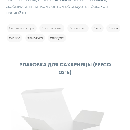
скобами или липкой лентой образуется боковая
обечайка.
#картошка фри
#вок-лапша
#алкоголь
#чай
#кофе
#какао
#выпечка
#посуда
УПАКОВКА ДЛЯ САХАРНИЦЫ (FEFCO
0215)