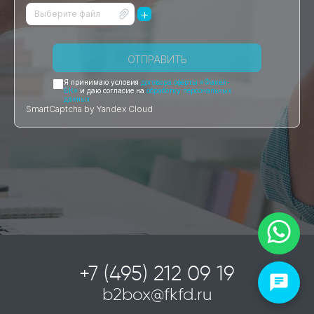
+
Выберите файл
ОТПРАВИТЬ
Я принимаю условия
договора оферты «Факел-
БК»
и даю согласие на
обработку персональных
данных
SmartCaptcha by Yandex Cloud
+7 (495) 212 09 19
b2box@fkfd.ru