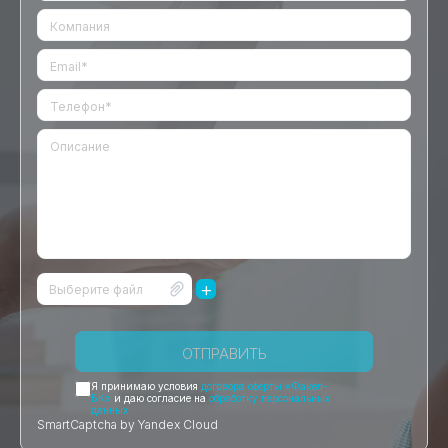
+
Выберите файл
ОТПРАВИТЬ
Я принимаю условия
договора оферты «Факел-
БК»
и даю согласие на
обработку персональных
данных
SmartCaptcha by Yandex Cloud