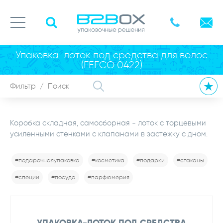
Упаковка-лоток под средства для волос
(FEFCO 0422)
Коробка складная, самосборная - лоток с торцевыми
усиленными стенками с клапанами в застежку с дном.
#подарочнаяупаковка
#косметика
#подарки
#стаканы
#специи
#посуда
#парфюмерия
УПАКОВКА-ЛОТОК ПОД СРЕДСТВА