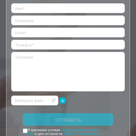
+
Выберите файл
ОТПРАВИТЬ
Я принимаю условия
договора оферты «Факел-
БК»
и даю согласие на
обработку персональных