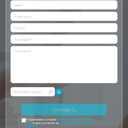
+
Выберите файл
ОТПРАВИТЬ
Я принимаю условия
договора оферты «Факел-
БК»
и даю согласие на
обработку персональных
данных