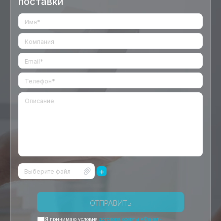
поставки
+
Выберите файл
ОТПРАВИТЬ
Я принимаю условия
договора оферты «Факел-