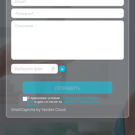
+
Выберите файл
ОТПРАВИТЬ
Я принимаю условия
договора оферты «Факел-
БК»
и даю согласие на
обработку персональных
данных
SmartCaptcha by Yandex Cloud