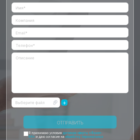
+
Выберите файл
ОТПРАВИТЬ
Я принимаю условия
договора оферты «Факел-
БК»
и даю согласие на
обработку персональных