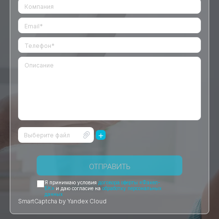
+
Выберите файл
ОТПРАВИТЬ
Я принимаю условия
договора оферты «Факел-
БК»
и даю согласие на
обработку персональных
данных
SmartCaptcha by Yandex Cloud