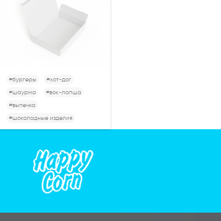
#бургеры
#хот-дог
#шаурма
#вок-лапша
#выпечка
#шоколадные изделия