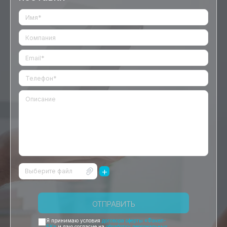
+
Выберите файл
ОТПРАВИТЬ
Я принимаю условия
договора оферты «Факел-
БК»
и даю согласие на
обработку персональных