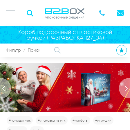
Короб подарочный с пластиковой
ручкой (РАЗРАБОТКА 127_04)
#чемоданчик
#упаковка из мгк
#конфеты
#игрушки