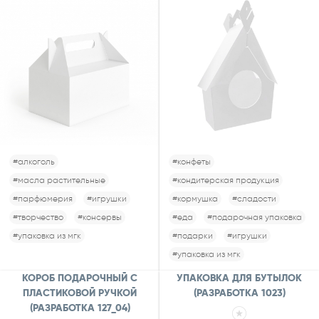
#алкоголь
#конфеты
#масла растительные
#кондитерская продукция
#парфюмерия
#игрушки
#кормушка
#сладости
#творчество
#консервы
#еда
#подарочная упаковка
#упаковка из мгк
#подарки
#игрушки
#упаковка из мгк
КОРОБ ПОДАРОЧНЫЙ С
УПАКОВКА ДЛЯ БУТЫЛОК
ПЛАСТИКОВОЙ РУЧКОЙ
(РАЗРАБОТКА 1023)
(РАЗРАБОТКА 127_04)