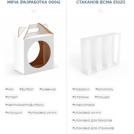
МЯЧА (РАЗРАБОТКА 0004)
СТАКАНОВ (ECMA E1021)
#мяч
#футбол
#сувенир
#подарки
#алкоголь
#спорт
#стаканы
#посуда
#чемпионатпофутболу
#стеклотара
#игрушки
#упаковка из мгк
#упаковка из мгк
#упаковка для бокалов
#упаковка для стаканов