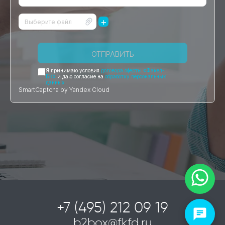
+
Выберите файл
ОТПРАВИТЬ
Я принимаю условия
договора оферты «Факел-
БК»
и даю согласие на
обработку персональных
данных
SmartCaptcha by Yandex Cloud
+7 (495) 212 09 19
b2box@fkfd.ru