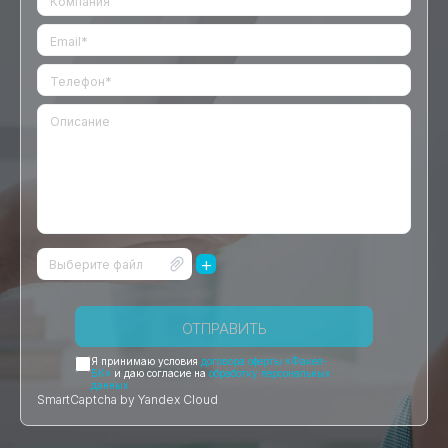
+
Выберите файл
ОТПРАВИТЬ
Я принимаю условия
договора оферты «Факел-
БК»
и даю согласие на
обработку персональных
данных
SmartCaptcha by Yandex Cloud