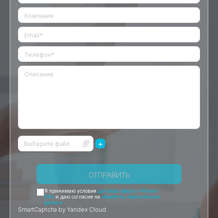
+
Выберите файл
ОТПРАВИТЬ
Я принимаю условия
договора оферты «Факел-
БК»
и даю согласие на
обработку персональных
данных
SmartCaptcha by Yandex Cloud