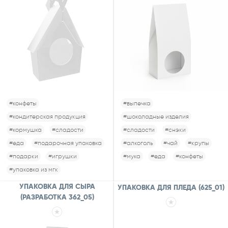
#конфеты
#выпечка
#кондитерская продукция
#шоколадные изделия
#кормушка
#сладости
#сладости
#снэки
#еда
#подарочная упаковка
#алкоголь
#чай
#крупы
#подарки
#игрушки
#мука
#еда
#конфеты
#упаковка из мгк
УПАКОВКА ДЛЯ СЫРА
УПАКОВКА ДЛЯ ПЛЕДА (625_01)
(РАЗРАБОТКА 362_05)