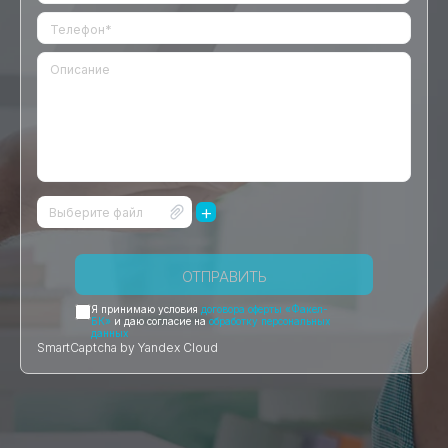
+
Выберите файл
ОТПРАВИТЬ
Я принимаю условия
договора оферты «Факел-
БК»
и даю согласие на
обработку персональных
данных
SmartCaptcha by Yandex Cloud