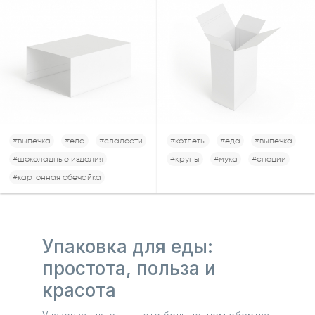
#выпечка
#еда
#сладости
#котлеты
#еда
#выпечка
#шоколадные изделия
#крупы
#мука
#специи
#картонная обечайка
Упаковка для еды:
простота, польза и
красота